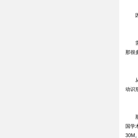
那很
动识
国学
30