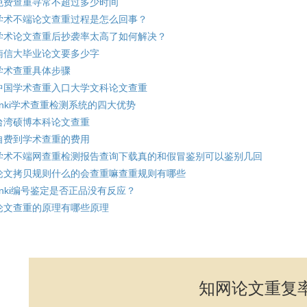
免费查重寻常不超过多少时间
学术不端论文查重过程是怎么回事？
学术论文查重后抄袭率太高了如何解决？
南信大毕业论文要多少字
学术查重具体步骤
中国学术查重入口大学文科论文查重
cnki学术查重检测系统的四大优势
台湾硕博本科论文查重
自费到学术查重的费用
学术不端网查重检测报告查询下载真的和假冒鉴别可以鉴别几回
论文拷贝规则什么的会查重嘛查重规则有哪些
cnki编号鉴定是否正品没有反应？
论文查重的原理有哪些原理
知网论文重复