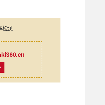
率检测
口
i360.cn
率