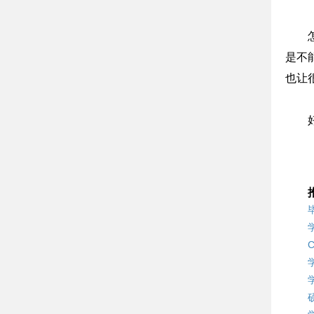
是不
也让