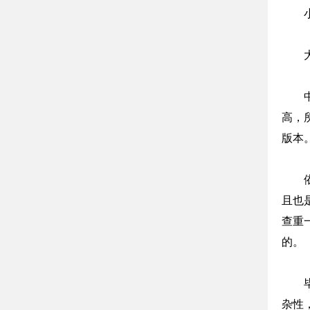
高，
版本
且也
查重
的。
杂性