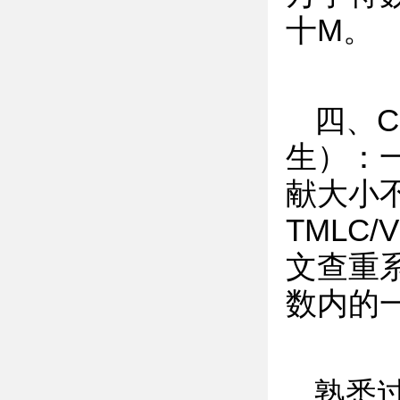
十M。
四、
生）：
献大小不
TMLC/
文查重
数内的
熟悉