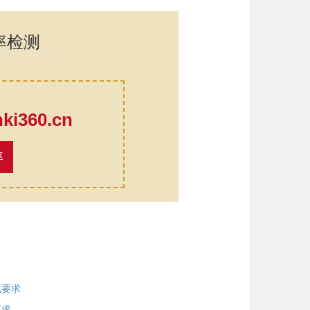
率检测
口
i360.cn
率
式要求
要求