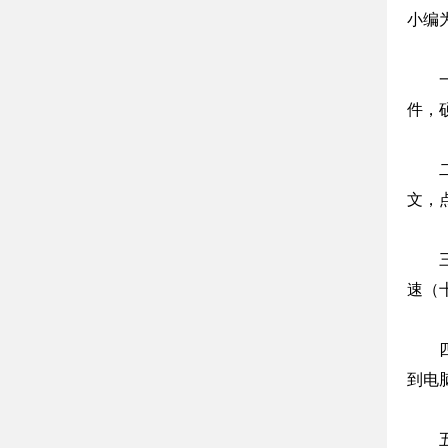
小编
件，
文，
速（
到电