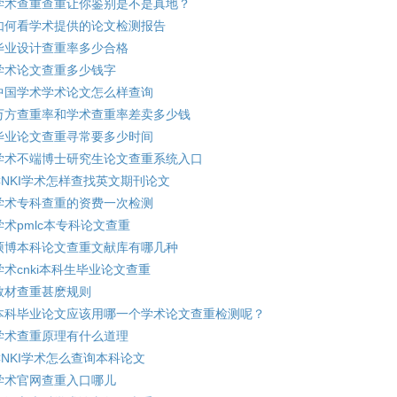
学术查重查重让你鉴别是不是真地？
如何看学术提供的论文检测报告
毕业设计查重率多少合格
学术论文查重多少钱字
中国学术学术论文怎么样查询
万方查重率和学术查重率差卖多少钱
毕业论文查重寻常要多少时间
学术不端博士研究生论文查重系统入口
CNKI学术怎样查找英文期刊论文
学术专科查重的资费一次检测
学术pmlc本专科论文查重
硕博本科论文查重文献库有哪几种
学术cnki本科生毕业论文查重
教材查重甚麽规则
本科毕业论文应该用哪一个学术论文查重检测呢？
学术查重原理有什么道理
CNKI学术怎么查询本科论文
学术官网查重入口哪儿