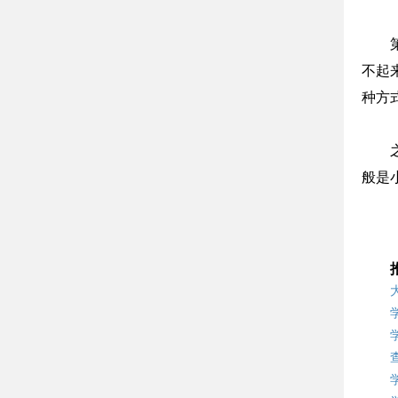
不起
种方
般是