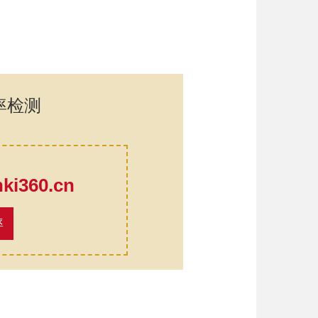
率检测
口
i360.cn
率